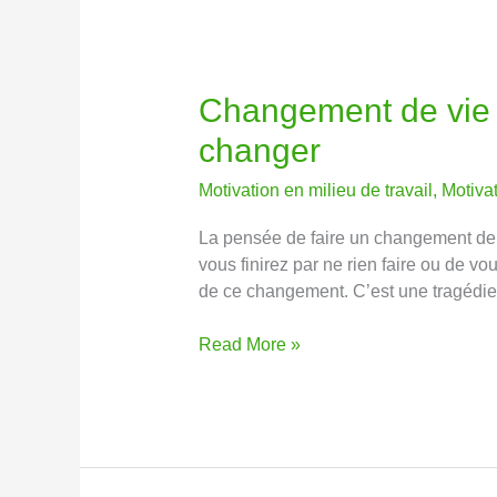
Changement de vie –
Changement
de
changer
vie
–
Motivation en milieu de travail
,
Motiva
6
raisons
La pensée de faire un changement de v
pour
vous finirez par ne rien faire ou de 
lesquelles
de ce changement. C’est une tragédie
nous
avons
Read More »
peur
de
changer