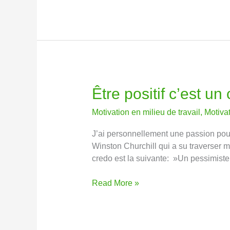
!
Être positif c’est un 
Être
positif
Motivation en milieu de travail
,
Motiva
c’est
un
J’ai personnellement une passion pour 
choix
Winston Churchill qui a su traverser ma
de
credo est la suivante: »Un pessimiste v
vie
!
Read More »