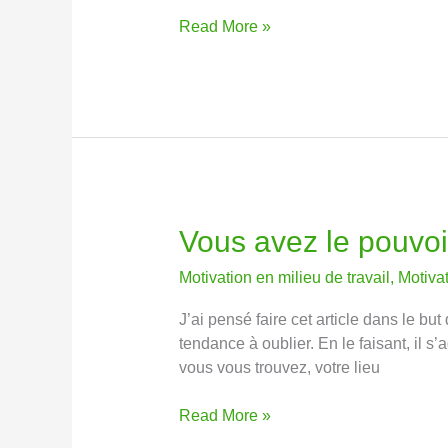
Read More »
Vous avez le pouvoir
Vous
avez
Motivation en milieu de travail
,
Motiva
le
pouvoir
J’ai pensé faire cet article dans le 
de
tendance à oublier. En le faisant, il s
changer
vous vous trouvez, votre lieu
votre
vie
Read More »
aujourd’hui