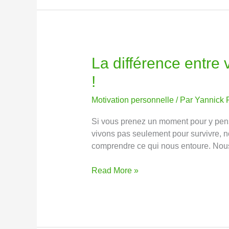
La différence entre
La
différence
!
entre
vous
Motivation personnelle
/ Par
Yannick 
accepter
comme
Si vous prenez un moment pour y pens
vous
vivons pas seulement pour survivre, 
êtes
comprendre ce qui nous entoure. Nou
et
pour
Read More »
qui
vous
êtes
!