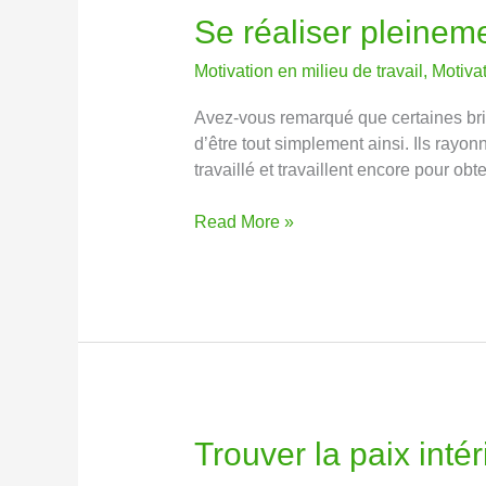
Se réaliser pleinem
Se
réaliser
Motivation en milieu de travail
,
Motiva
pleinement
Avez-vous remarqué que certaines bril
d’être tout simplement ainsi. Ils rayon
travaillé et travaillent encore pour ob
Read More »
Trouver la paix inté
Trouver
la