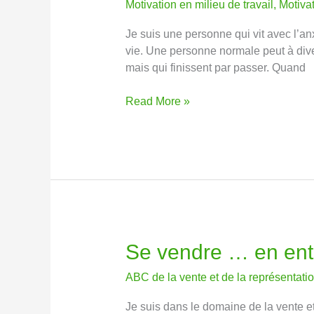
Motivation en milieu de travail
,
Motiva
paix
intérieure
Je suis une personne qui vit avec l’anx
quand
vie. Une personne normale peut à dive
on
mais qui finissent par passer. Quand
est
au
Read More »
coeur
de
la
tourmente.
Se vendre … en ent
Se
vendre
ABC de la vente et de la représentati
…
en
Je suis dans le domaine de la vente e