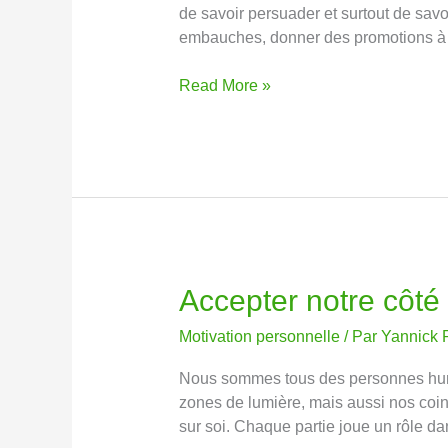
entrevue!
de savoir persuader et surtout de savoi
embauches, donner des promotions à l
Read More »
Accepter notre côté
Accepter
notre
Motivation personnelle
/ Par
Yannick 
côté
sombre.
Nous sommes tous des personnes huma
zones de lumière, mais aussi nos coin
sur soi. Chaque partie joue un rôle dan