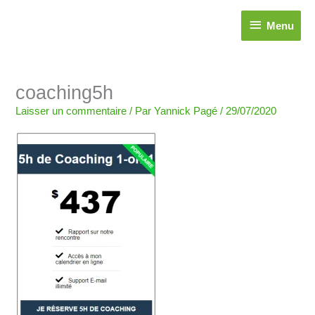
Aller
Menu
au
Menu
contenu
Nom*
E-
Site
coaching5h
mail*
Laisser un commentaire
/ Par
Yannick Pagé
/
29/07/2020