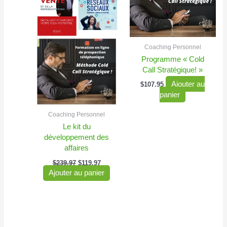
$239.97.
$119.97.
Coaching Personnel
Programme « Cold
Call Stratégique! »
Ajouter au
$
107.95
panier
Coaching Personnel
Le kit du
développement des
affaires
$
239.97
$
119.97
Ajouter au panier