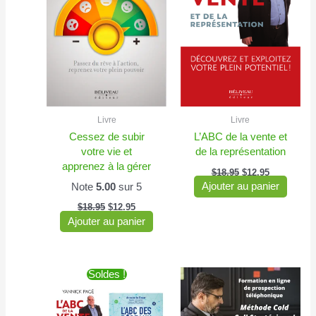
Livre
Livre
Cessez de subir
L’ABC de la vente et
votre vie et
de la représentation
apprenez à la gérer
$
18.95
$
12.95
Note
5.00
sur 5
Ajouter au panier
$
18.95
$
12.95
Ajouter au panier
Le
Le
Soldes !
prix
prix
initial
actuel
était :
est :