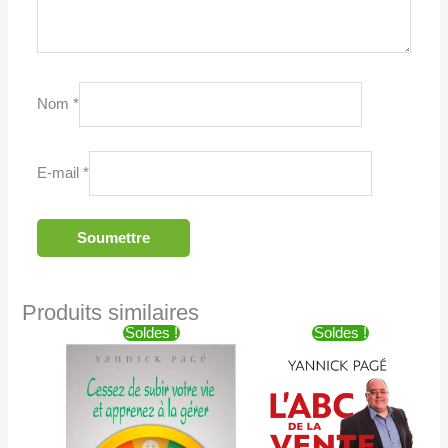
Nom
*
E-mail
*
Produits similaires
Le
Le
Le
Le
Soldes !
Soldes !
prix
prix
prix
prix
initial
actuel
initial
actuel
était :
est :
était :
est :
$18.95.
$12.95.
$18.95.
$12.95.