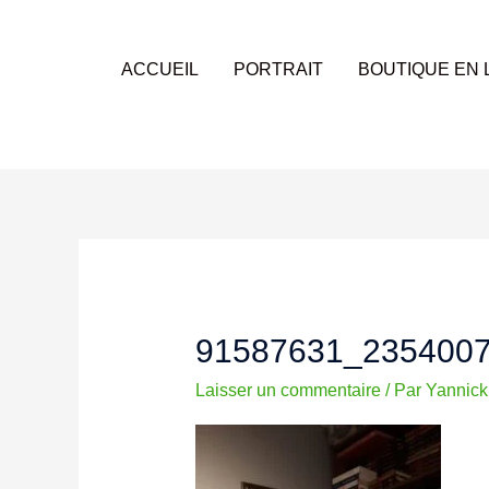
Aller
au
contenu
ACCUEIL
PORTRAIT
BOUTIQUE EN 
91587631_235400
Laisser un commentaire
/ Par
Yannic