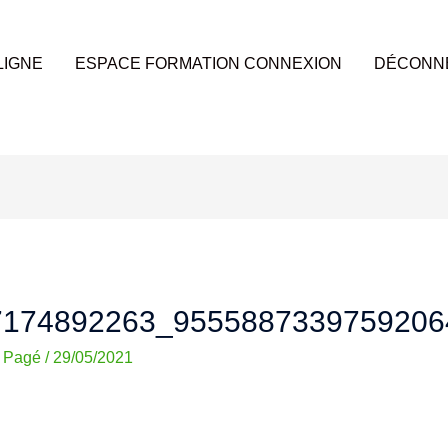
LIGNE
ESPACE FORMATION CONNEXION
DÉCONN
7174892263_9555887339759206
k Pagé
/
29/05/2021