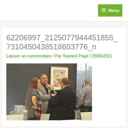
Aller
Menu
au
Menu
contenu
62206997_2125077944451855_
7310450438518603776_n
Laisser un commentaire
/ Par
Yannick Pagé
/
29/05/2021