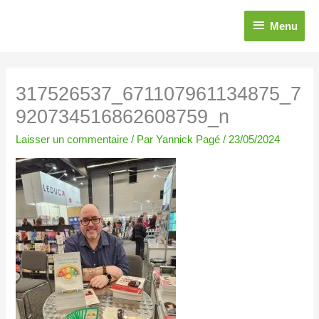
Aller
Menu
au
Menu
contenu
317526537_671107961134875_7
920734516862608759_n
Laisser un commentaire
/ Par
Yannick Pagé
/
23/05/2024