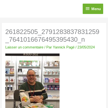
Aller
Menu
au
Menu
contenu
261822505_2791283837831259
_7641016676495395430_n
Laisser un commentaire
/ Par
Yannick Pagé
/
23/05/2024