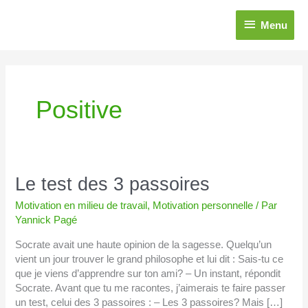
Aller
Menu
au
Menu
contenu
Positive
Le
Le test des 3 passoires
test
Motivation en milieu de travail
,
Motivation personnelle
/ Par
des
Yannick Pagé
3
passoires
Socrate avait une haute opinion de la sagesse. Quelqu’un
vient un jour trouver le grand philosophe et lui dit : Sais-tu ce
que je viens d’apprendre sur ton ami? – Un instant, répondit
Socrate. Avant que tu me racontes, j’aimerais te faire passer
un test, celui des 3 passoires : – Les 3 passoires? Mais […]