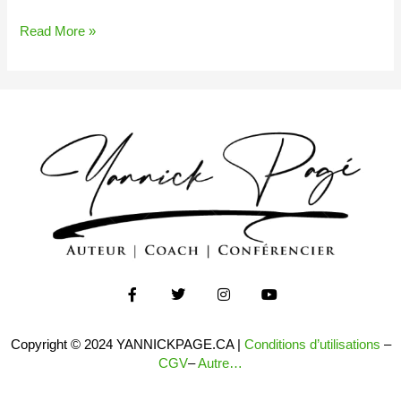
Read More »
F
T
I
Y
a
w
n
o
c
i
s
u
e
t
t
t
Copyright © 2024 YANNICKPAGE.CA |
Conditions d’utilisations
–
b
t
a
u
o
e
g
b
CGV
–
Autre…
o
r
r
e
k
a