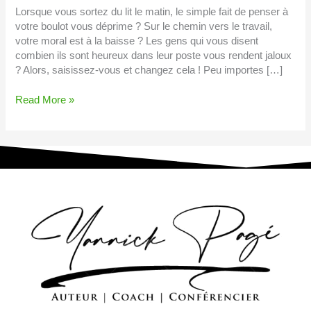
Reprenez
Lorsque vous sortez du lit le matin, le simple fait de penser à
les
votre boulot vous déprime ? Sur le chemin vers le travail,
choses
votre moral est à la baisse ? Les gens qui vous disent
en
combien ils sont heureux dans leur poste vous rendent jaloux
main
? Alors, saisissez-vous et changez cela ! Peu importes […]
et
changez
Read More »
cela
!