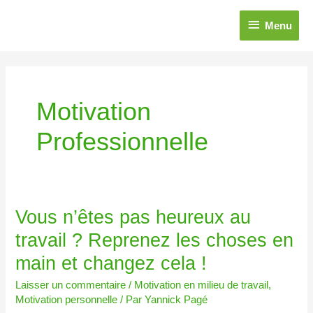
Aller
Menu
au
Menu
contenu
Motivation
Professionnelle
Vous
Vous n’êtes pas heureux au
n’êtes
travail ? Reprenez les choses en
pas
heureux
main et changez cela !
au
travail
Laisser un commentaire
/
Motivation en milieu de travail
,
?
Motivation personnelle
/ Par
Yannick Pagé