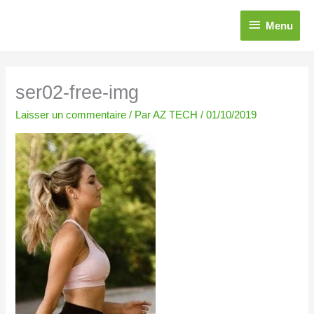
Aller
Menu
au
Menu
contenu
ser02-free-img
Laisser un commentaire
/ Par
AZ TECH
/
01/10/2019