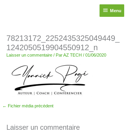
Aller
Menu
au
Menu
contenu
Nom*
E-
Site
78213172_2252435325049449_
mail*
1242050519904550912_n
Laisser un commentaire
/ Par
AZ TECH
/
01/06/2020
←
Fichier média précédent
Laisser un commentaire