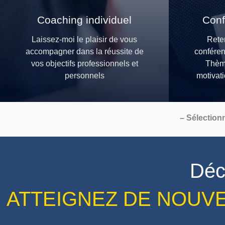
Coaching individuel
Conf
Laissez-moi le plaisir de vous
Rete
accompagner dans la réussite de
conféren
vos objectifs professionnels et
Thème
personnels
motivat
– Sélection
Déco
ATTEIGNEZ DE NOUV