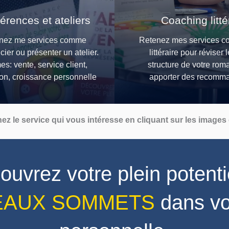
érences et ateliers
Coaching litté
nez me services comme
Retenez mes services 
cier ou présenter un atelier.
littéraire pour réviser l
s: vente, service client,
structure de votre rom
ion, croissance personnelle
apporter des recomm
nez le service qui vous intéresse en cliquant sur les images
uvrez votre plein potenti
EAUX SOMMETS
dans vo